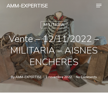
Menu
Skip
AMM-EXPERTISE
to
Close
main
Menu
MILITARIA
content
Vente – 12/11/2022 –
MILITARIA – AISNES
ENCHERES
By
AMM-EXPERTISE
1 novembre 2022
No Comments