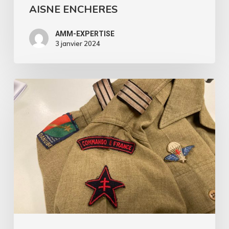
AISNE ENCHERES
AMM-EXPERTISE
3 janvier 2024
Vente
–
24/05/2023
–
MILITARIA
–
DROUOT
ESTIMATION