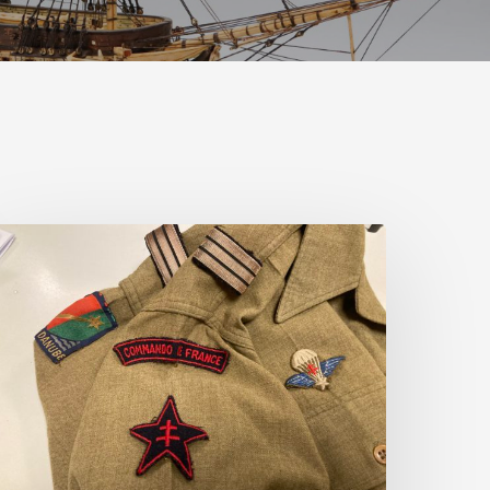
ente
4/05/2023
ILITARIA
DROUOT
STIMATION