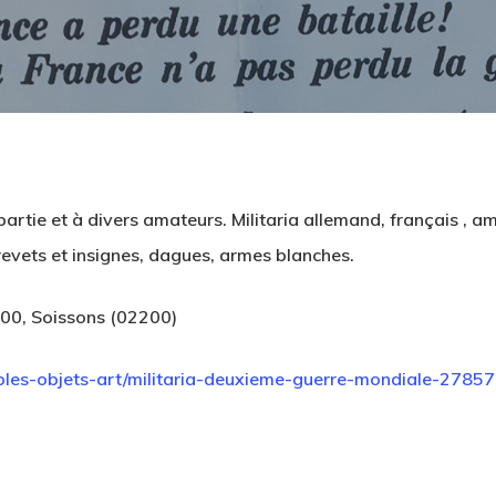
rtie et à divers amateurs. Militaria allemand, français , am
revets et insignes, dagues, armes blanches.
00, Soissons (02200)
les-objets-art/militaria-deuxieme-guerre-mondiale-27857