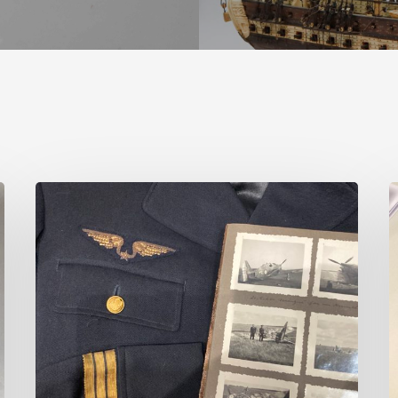
Vente
V
–
–
20/01/2024
2
–
–
MILITARIA
M
–
–
AISNE
ENCHERES
E