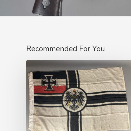
Recommended For You
Vente
23/11/2024
–
MILITARIA
WW1
–
AISNE
ENCHERES