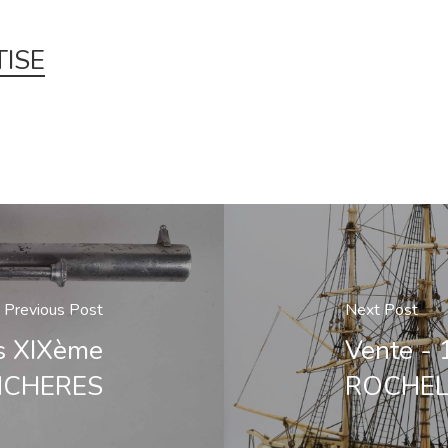
ISE
Previous Post
Next Post
s XIXème
Vente -
NCHERES
ROCHEL