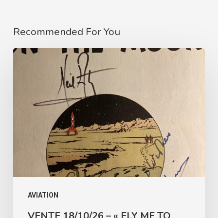
Recommended For You
VENTE
18/10/26
–
« FLY
ME
TO
THE
MOON »
(AÉRONAUTIQUE
&
AVIATION
AÉROSPATIAL)
VENTE 18/10/26 – « FLY ME TO