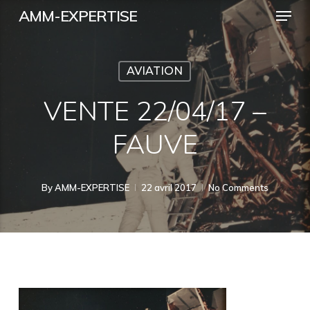
Menu
Skip
AMM-EXPERTISE
to
Close
main
Menu
AVIATION
content
VENTE 22/04/17 –
FAUVE
By
AMM-EXPERTISE
22 avril 2017
No Comments