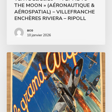
THE MOON » (AÉRONAUTIQUE &
–
AÉROSPATIAL) – VILLEFRANCHE
VILLEFRANCHE
ENCHÈRES RIVIERA – RIPOLL
ENCHÈRES
RIVIERA
aco
10 janvier 2026
–
RIPOLL
Vente
25/06/25
–
AVIATION
–
LEDUCQ
ENCHERES